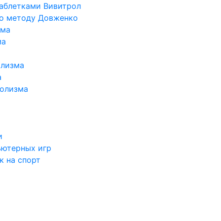
таблетками Вивитрол
по методу Довженко
ома
ма
олизма
а
голизма
и
ьютерных игр
к на спорт