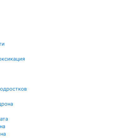
ти
х
оксикация
подростков
дрона
ата
на
ина