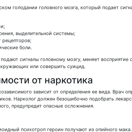
ком голодании головного мозга, который подает сигна
ии;
рения, выделительной системы;
т рецепторов;
ческие боли.
 подают сигналы головному мозгу, меняет восприятие
 окружающих или совершить суицид.
имости от наркотика
козависимого зависит от определения ее вида. Врач о
тиков. Нарколог должен безошибочно подобрать лекарс
ного, предупредит опасные осложнения.
иоидный психотроп героин получают из опийного мака.