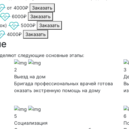
от 4000₽
Заказать
6000₽
Заказать
ок)
5000₽
Заказать
4000₽
Заказать
ие
ыделяют следующие основные этапы:
2
3
Выезд на дом
Д
Бригада профессиональных врачей готова
Вы
оказать экстренную помощь на дому
из
5
6
Социализация
П