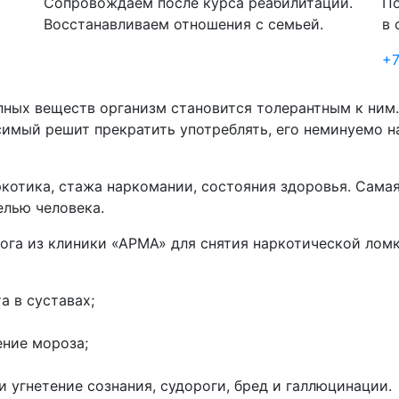
Сопровождаем после курса реабилитации.
По
Восстанавливаем отношения с семьей.
в 
+7
пных веществ организм становится толерантным к ним
симый решит прекратить употреблять, его неминуемо н
ркотика, стажа наркомании, состояния здоровья. Сама
елью человека.
ога из клиники «АРМА» для снятия наркотической лом
а в суставах;
ние мороза;
и угнетение сознания, судороги, бред и галлюцинации.