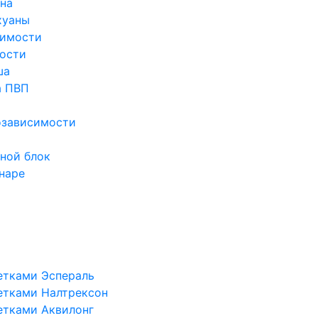
ина
хуаны
симости
ости
ша
а ПВП
озависимости
ной блок
наре
етками Эспераль
етками Налтрексон
етками Аквилонг